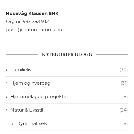
Husevåg Klausen ENK
Org nr:
993 283 932
post @ naturmamma.no
KATEGORIER BLOGG
Familieliv
(30)
Hjem og hverdag
(31)
Hjemmelagde prosjekter
(8)
Natur & Livsstil
(24)
Dyrk mat selv
(8)