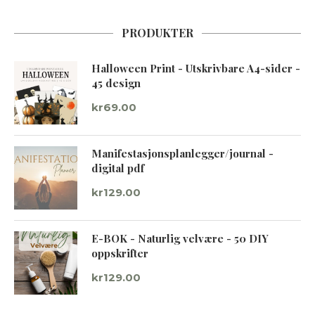
PRODUKTER
Halloween Print - Utskrivbare A4-sider -
45 design
kr
69.00
Manifestasjonsplanlegger/journal -
digital pdf
kr
129.00
E-BOK - Naturlig velvære - 50 DIY
oppskrifter
kr
129.00