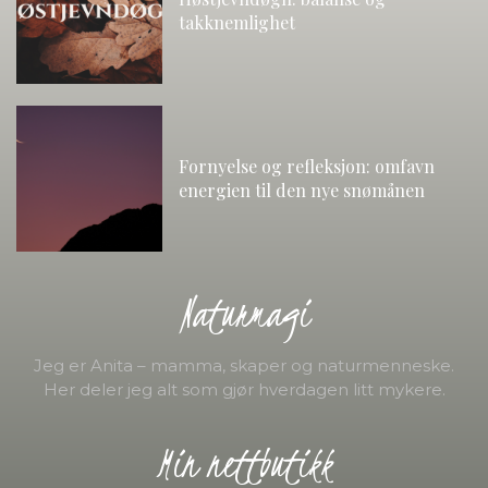
takknemlighet
Fornyelse og refleksjon: omfavn
energien til den nye snømånen
Naturmagi
Jeg er Anita – mamma, skaper og naturmenneske.
Her deler jeg alt som gjør hverdagen litt mykere.
Min nettbutikk