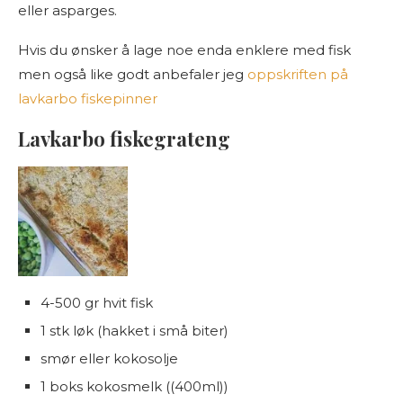
eller asparges.
Hvis du ønsker å lage noe enda enklere med fisk
men også like godt anbefaler jeg
oppskriften på
lavkarbo fiskepinner
Lavkarbo fiskegrateng
4-500 gr hvit fisk
1 stk løk (hakket i små biter)
smør eller kokosolje
1 boks kokosmelk ((400ml))