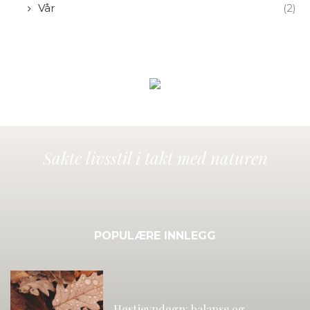
Vår
(2)
Sakte livsstil i takt med naturen
POPULÆRE INNLEGG
Høstjevndøgn: balanse og