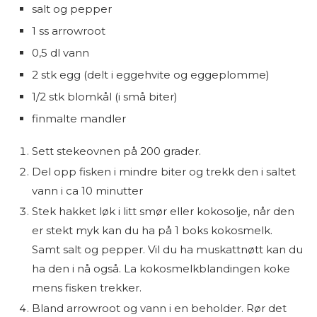
salt og pepper
1 ss arrowroot
0,5 dl vann
2 stk egg (delt i eggehvite og eggeplomme)
1/2 stk blomkål (i små biter)
finmalte mandler
Sett stekeovnen på 200 grader.
Del opp fisken i mindre biter og trekk den i saltet
vann i ca 10 minutter
Stek hakket løk i litt smør eller kokosolje, når den
er stekt myk kan du ha på 1 boks kokosmelk.
Samt salt og pepper. Vil du ha muskattnøtt kan du
ha den i nå også. La kokosmelkblandingen koke
mens fisken trekker.
Bland arrowroot og vann i en beholder. Rør det