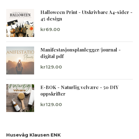
Halloween Print - Utskrivbare A4-sider -
45 design
kr
69.00
Manifestasjonsplanlegger/journal -
digital pdf
kr
129.00
E-BOK - Naturlig velvære - 50 DIY
oppskrifter
kr
129.00
Husevåg Klausen ENK