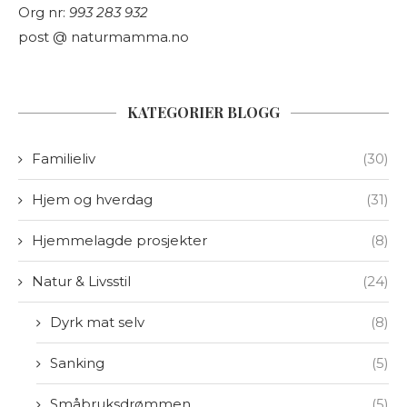
Org nr:
993 283 932
post @ naturmamma.no
KATEGORIER BLOGG
Familieliv
(30)
Hjem og hverdag
(31)
Hjemmelagde prosjekter
(8)
Natur & Livsstil
(24)
Dyrk mat selv
(8)
Sanking
(5)
Småbruksdrømmen
(5)