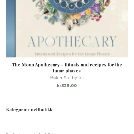
The Moon Apothecary – Rituals and recipes for the
Bo
lunar phases
Bøker & e-bøker
kr
329.00
Kategorier nettbutikk: