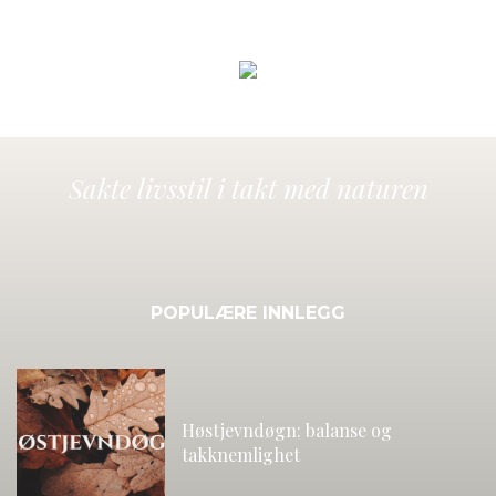
Sakte livsstil i takt med naturen
POPULÆRE INNLEGG
Høstjevndøgn: balanse og
takknemlighet