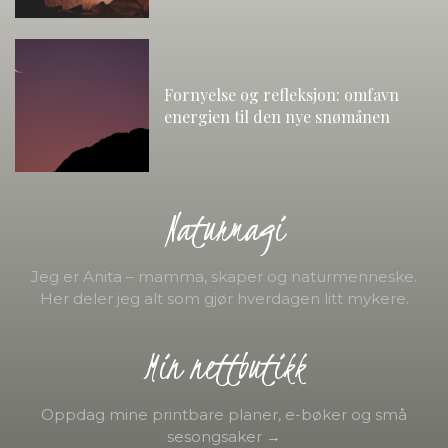
Fornyelse og refleksjon: omfavn
energien til den nye snømånen
Naturmagi
Jeg er Anita – mamma, skaper og naturmenneske.
Her deler jeg alt som gjør hverdagen litt mykere.
Min nettbutikk
Oppdag mine printbare planer, e-bøker og små
sesongsaker →