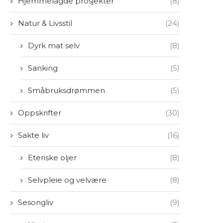
Hjemmelagde prosjekter
(8)
Natur & Livsstil
(24)
Dyrk mat selv
(8)
Sanking
(5)
Småbruksdrømmen
(5)
Oppskrifter
(30)
Sakte liv
(16)
Eteriske oljer
(8)
Selvpleie og velvære
(8)
Sesongliv
(9)