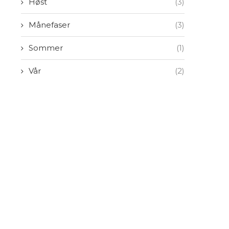
Høst
(3)
Månefaser
(3)
Sommer
(1)
Vår
(2)
Moussaka med høstens smaker
Oppskrift: Hjemmela
marshmallows
17. oktober 2019
10. desember 2018