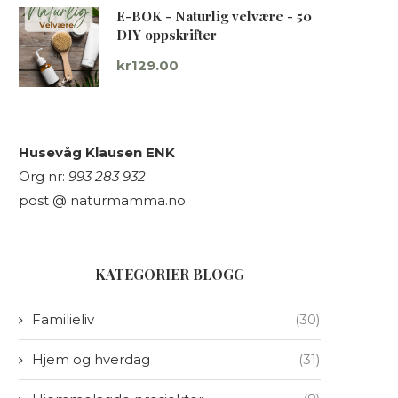
E-BOK - Naturlig velvære - 50
DIY oppskrifter
kr
129.00
Husevåg Klausen ENK
Org nr:
993 283 932
post @ naturmamma.no
KATEGORIER BLOGG
Familieliv
(30)
Hjem og hverdag
(31)