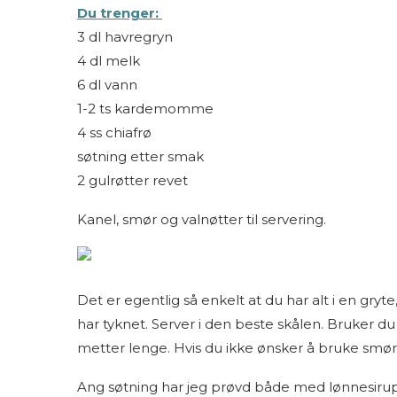
Du trenger:
3 dl havregryn
4 dl melk
6 dl vann
1-2 ts kardemomme
4 ss chiafrø
søtning etter smak
2 gulrøtter revet
Kanel, smør og valnøtter til servering.
Det er egentlig så enkelt at du har alt i en gryt
har tyknet. Server i den beste skålen. Bruker d
metter lenge. Hvis du ikke ønsker å bruke smør 
Ang søtning har jeg prøvd både med lønnesirup, 