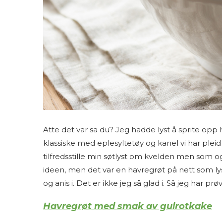
Atte det var sa du? Jeg hadde lyst å sprite opp ha
klassiske med eplesyltetøy og kanel vi har plei
tilfredsstille min søtlyst om kvelden men som o
ideen, men det var en havregrøt på nett som l
og anis i. Det er ikke jeg så glad i. Så jeg ha
Havregrøt med smak av gulrotkake