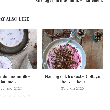
Slik lager du moonmilk – månemelk
AY ALSO LIKE
er du moonmilk –
Næringsrik frokost – Cottage
ånemelk
cheese + kefir
november 2020
31. januar 2020