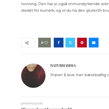
honning. Den har jo også immunstyrkende virkn
stedet for kumelk, og vil du ha den glutenfri br
0
NATURMAMMA
Prøver å leve mer bærekraftig o
previous post