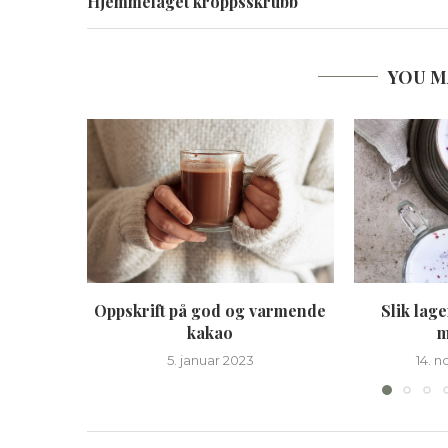
Hjemmelaget kroppsskrubb
YOU M
Oppskrift på god og varmende
Slik lag
kakao
m
5. januar 2023
14. 