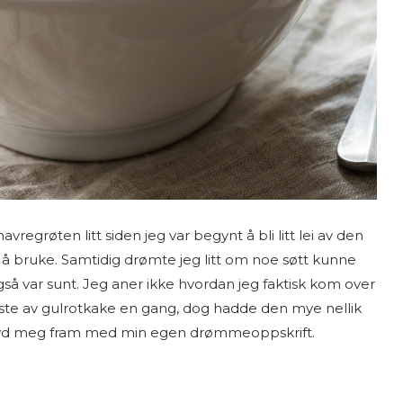
vregrøten litt siden jeg var begynt å bli litt lei av den
d å bruke. Samtidig drømte jeg litt om noe søtt kunne
gså var sunt. Jeg aner ikke hvordan jeg faktisk kom over
yste av gulrotkake en gang, dog hadde den mye nellik
r prøvd meg fram med min egen drømmeoppskrift.