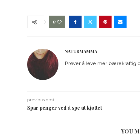
0
NATURMAMMA
Prøver å leve mer bærekraftig o
previous post
Spar penger ved å spe ut kjøttet
YOU M