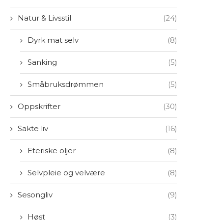
Natur & Livsstil
(24)
Dyrk mat selv
(8)
Sanking
(5)
Småbruksdrømmen
(5)
Oppskrifter
(30)
Sakte liv
(16)
Eteriske oljer
(8)
Selvpleie og velvære
(8)
Sesongliv
(9)
Høst
(3)