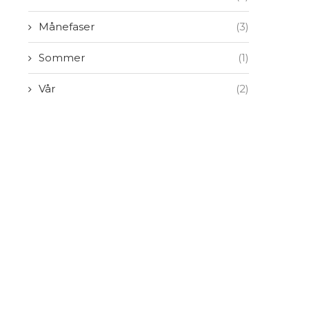
Månefaser
(3)
Sommer
(1)
Vår
(2)
Slik planlegger du ukesmeny
Hvilken mat bør du ha p
i...
2. januar 2023
29. desember 2022