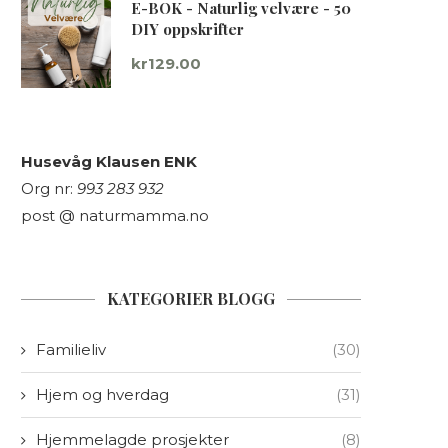
E-BOK - Naturlig velvære - 50
DIY oppskrifter
kr
129.00
Husevåg Klausen ENK
Org nr:
993 283 932
post @ naturmamma.no
KATEGORIER BLOGG
Familieliv
(30)
Hjem og hverdag
(31)
Hjemmelagde prosjekter
(8)