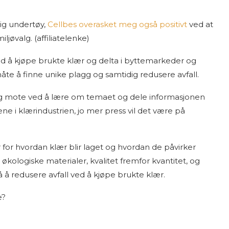
ig undertøy,
Cellbes overasket meg også positivt
ved at
jøvalg. (affiliatelenke)
l ved å kjøpe brukte klær og delta i byttemarkeder og
e å finne unike plagg og samtidig redusere avfall.
raftig mote ved å lære om temaet og dele informasjonen
ne i klærindustrien, jo mer press vil det være på
for hvordan klær blir laget og hvordan de påvirker
økologiske materialer, kvalitet fremfor kvantitet, og
 å redusere avfall ved å kjøpe brukte klær.
e?