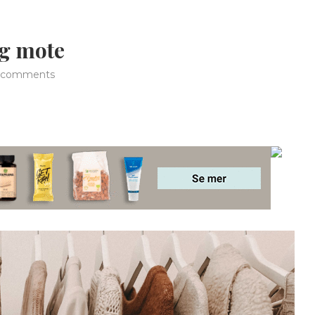
ig mote
 comments