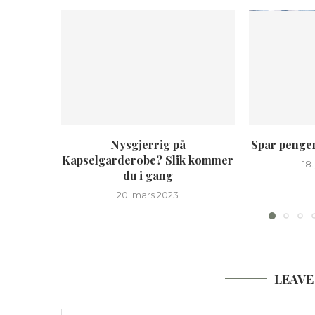
Nysgjerrig på
Spar penger 
Kapselgarderobe? Slik kommer
18
du i gang
20. mars 2023
LEAVE