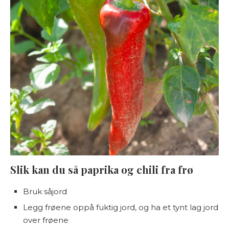
Slik kan du så paprika og chili fra frø
Bruk såjord
Legg frøene oppå fuktig jord, og ha et tynt lag jord
over frøene