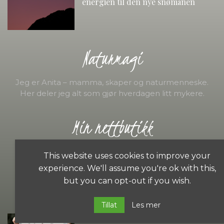
energien til den nye snømånen
Naturmagi
Jeg er Anita – mamma, skaper og naturmenneske.
Her deler jeg alt som gjør hverdagen litt mykere.
Min nettbutikk
Oppdag mine printbare planer, e-bøker og små
This website uses cookies to improve your
sesongsaker →
experience. We'll assume you're ok with this,
but you can opt-out if you wish.
POPULÆRE PRODUKTER
Tillat
Les mer