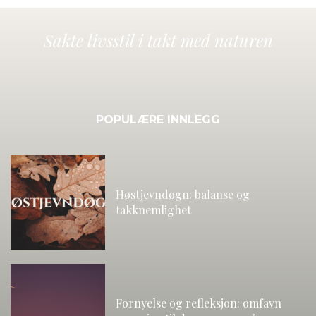
Sakte livsstil i takt med naturen
POPULÆRE INNLEGG
Høstjevndøgn: balanse og
takknemlighet
Fornyelse og refleksjon: omfavn