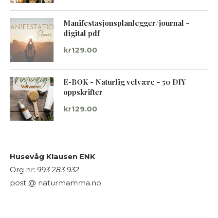
Manifestasjonsplanlegger/journal -
digital pdf
kr
129.00
E-BOK - Naturlig velvære - 50 DIY
oppskrifter
kr
129.00
Husevåg Klausen ENK
Org nr:
993 283 932
post @ naturmamma.no