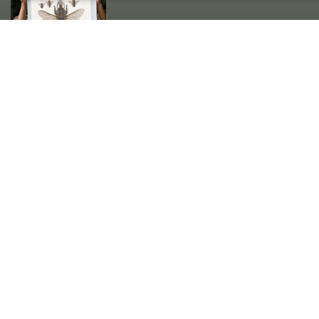
Naturplakater for barn – Stor
printbar pakke med sopp & insekter
Naturbarn affirmasjonskort 12+6stk
(pdf)
@2025 – Naturmamma – utviklet av Dyrkdinbedrift.no
Om Naturmamma
kontakt
Cart
Checkout
Kjøpsvilkår
My Account
Mine anbefalinger