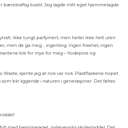
mer bærekraftig livsstil: Jeg lagde mitt eget hjemmelagde
øytralt. Ikke tungt parfymert, men heller ikke helt uten
dler, men de ga meg… ingenting. Ingen friskhet, ingen
ariantene ble for mye for meg – hodepine og
 Waste, kjente jeg at nok var nok. Plastflaskene hopet
 som blir liggende i naturen i generasjoner. Det føltes
middel!
fylt med hjemmelaget, miljøvennlig skyllemiddel. Det