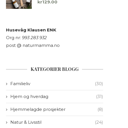
kr
129.00
Husevåg Klausen ENK
Org nr:
993 283 932
post @ naturmamma.no
KATEGORIER BLOGG
Familieliv
(30)
Hjem og hverdag
(31)
Hjemmelagde prosjekter
(8)
Natur & Livsstil
(24)