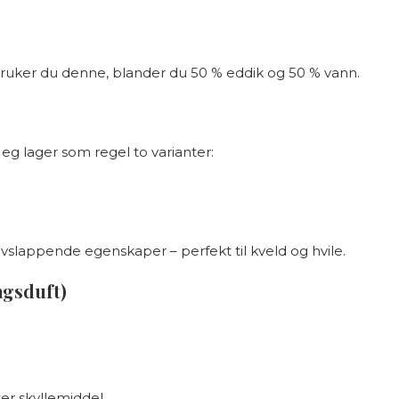
 Bruker du denne, blander du 50 % eddik og 50 % vann.
. Jeg lager som regel to varianter:
avslappende egenskaper – perfekt til kveld og hvile.
agsduft)
ter skyllemiddel.