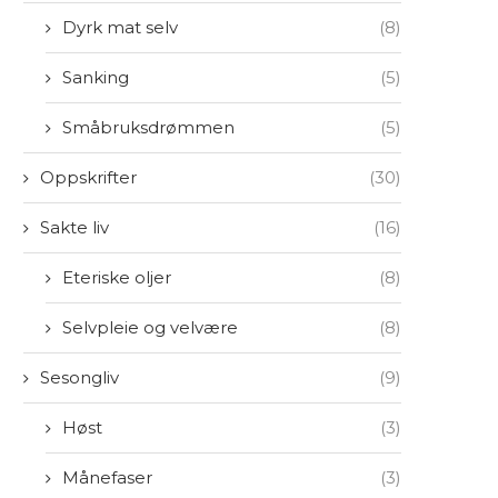
Dyrk mat selv
(8)
Sanking
(5)
Småbruksdrømmen
(5)
Oppskrifter
(30)
Sakte liv
(16)
Eteriske oljer
(8)
Selvpleie og velvære
(8)
Sesongliv
(9)
Høst
(3)
Månefaser
(3)