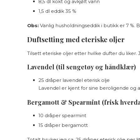
8,5 dl kokt og avkjølt vann
1,5 dl eddik 35 %
Obs:
Vanlig husholdningseddik i butikk er 7 %.
Duftsetting med eteriske oljer
Tilsett eteriske oljer etter hvilke dufter du liker
Lavendel (til sengetøy og håndklær)
25 dråper lavendel eterisk olje
Lavendel er kjent for sine beroligende og 
Bergamott & Spearmint (frisk hverd
10 dråper spearmint
15 dråper bergamott
Totalt bruker jeg ca. 25 dråper eterisk olje per li