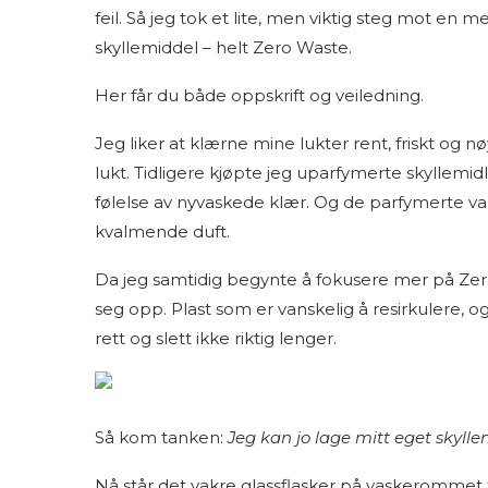
feil. Så jeg tok et lite, men viktig steg mot en 
skyllemiddel – helt Zero Waste.
Her får du både oppskrift og veiledning.
Jeg liker at klærne mine lukter rent, friskt og n
lukt. Tidligere kjøpte jeg uparfymerte skyllemi
følelse av nyvaskede klær. Og de parfymerte v
kvalmende duft.
Da jeg samtidig begynte å fokusere mer på Zero
seg opp. Plast som er vanskelig å resirkulere, og
rett og slett ikke riktig lenger.
Så kom tanken:
Jeg kan jo lage mitt eget skylle
Nå står det vakre glassflasker på vaskerommet 