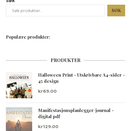
Søk
SØK
Populære produkter:
PRODUKTER
Halloween Print - Utskrivbare A4-sider -
45 design
kr
69.00
Manifestasjonsplanlegger/journal -
digital pdf
kr
129.00