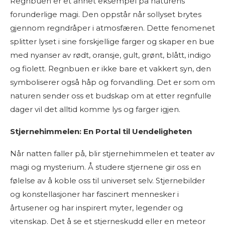
Regnbuen er et annet eksempel på naturens
forunderlige magi. Den oppstår når sollyset brytes
gjennom regndråper i atmosfæren. Dette fenomenet
splitter lyset i sine forskjellige farger og skaper en bue
med nyanser av rødt, oransje, gult, grønt, blått, indigo
og fiolett. Regnbuen er ikke bare et vakkert syn, den
symboliserer også håp og forvandling. Det er som om
naturen sender oss et budskap om at etter regnfulle
dager vil det alltid komme lys og farger igjen.
Stjernehimmelen: En Portal til Uendeligheten
Når natten faller på, blir stjernehimmelen et teater av
magi og mysterium. Å studere stjernene gir oss en
følelse av å koble oss til universet selv. Stjernebilder
og konstellasjoner har fascinert mennesker i
årtusener og har inspirert myter, legender og
vitenskap. Det å se et stjerneskudd eller en meteor