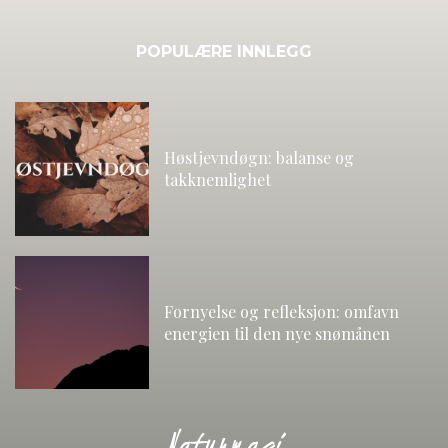
POPULÆRE INNLEGG
Høstjevndøgn: balanse og
takknemlighet
Fornyelse og refleksjon: omfavn
energien til den nye snømånen
Naturmagi