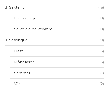
Sakte liv
(16)
Eteriske oljer
(8)
Selvpleie og velvære
(8)
Sesongliv
(9)
Høst
(3)
Månefaser
(3)
Sommer
(1)
Vår
(2)