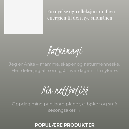
Fornyelse og refleksjon: omfavn
energien til den nye snømånen
Naturmagi
Jeg er Anita – mamma, skaper og naturmenneske.
Her deler jeg alt som gjør hverdagen litt mykere.
Min nettbutikk
Oppdag mine printbare planer, e-bøker og små
sesongsaker →
POPULÆRE PRODUKTER