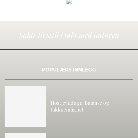
Sakte livsstil i takt med naturen
POPULÆRE INNLEGG
Høstjevndøgn: balanse og
takknemlighet