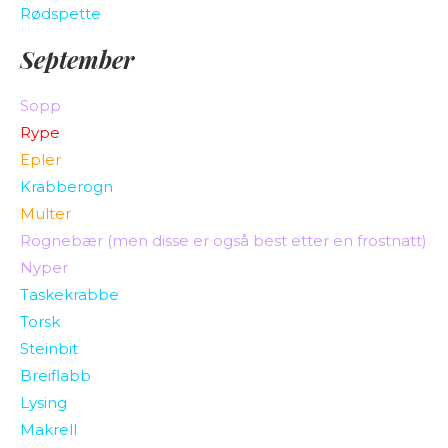
Rødspette
September
Sopp
Rype
Epler
Krabberogn
Multer
Rognebær (men disse er også best etter en frostnatt)
Nyper
Taskekrabbe
Torsk
Steinbit
Breiflabb
Lysing
Makrell