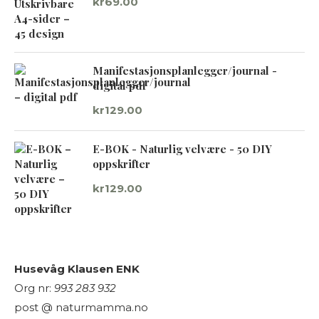
kr
69.00
Manifestasjonsplanlegger/journal -
digital pdf
kr
129.00
E-BOK - Naturlig velvære - 50 DIY
oppskrifter
kr
129.00
Husevåg Klausen ENK
Org nr:
993 283 932
post @ naturmamma.no