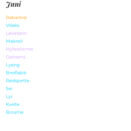
Juni
Rabarbra
Villaks
Løvetann
Makrell
Hylleblomst
Geitrams
Lysing
Breiflabb
Rødspette
Sei
Lyr
Kveite
Brosme