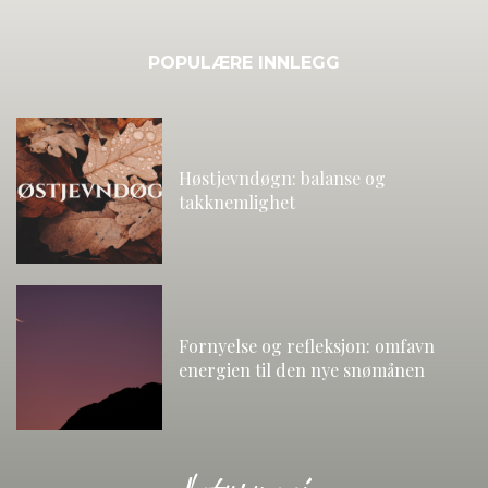
POPULÆRE INNLEGG
Høstjevndøgn: balanse og
takknemlighet
Fornyelse og refleksjon: omfavn
energien til den nye snømånen