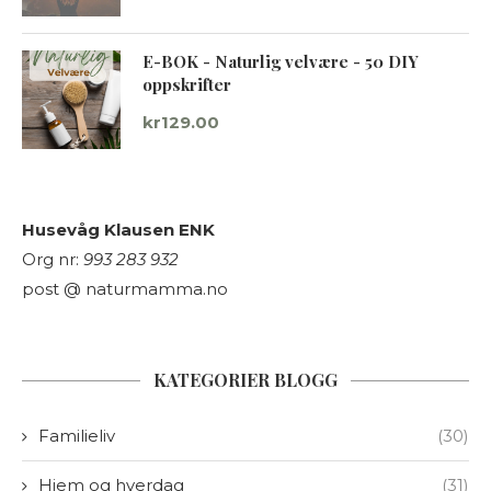
E-BOK - Naturlig velvære - 50 DIY
oppskrifter
kr
129.00
Husevåg Klausen ENK
Org nr:
993 283 932
post @ naturmamma.no
KATEGORIER BLOGG
Familieliv
(30)
Hjem og hverdag
(31)