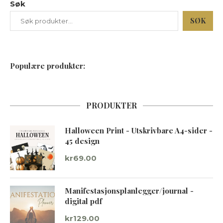
Søk
SØK
Populære produkter:
PRODUKTER
Halloween Print - Utskrivbare A4-sider -
45 design
kr
69.00
Manifestasjonsplanlegger/journal -
digital pdf
kr
129.00