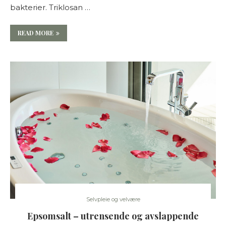
bakterier. Triklosan …
READ MORE
Selvpleie og velvære
Epsomsalt – utrensende og avslappende