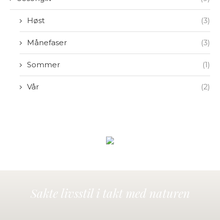
Høst
(3)
Månefaser
(3)
Sommer
(1)
Vår
(2)
Sakte livsstil i takt med naturen