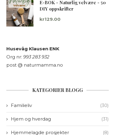
E-BOK - Naturlig velvære - 50
DIY oppskrifter
kr
129.00
Husevåg Klausen ENK
Org nr:
993 283 932
post @ naturmamma.no
KATEGORIER BLOGG
Familieliv
(30)
Hjem og hverdag
(31)
Hjemmelagde prosjekter
(8)