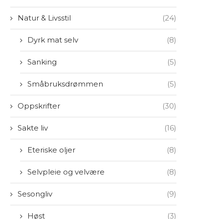
Natur & Livsstil
(24)
Dyrk mat selv
(8)
Sanking
(5)
Småbruksdrømmen
(5)
Oppskrifter
(30)
Sakte liv
(16)
Eteriske oljer
(8)
Selvpleie og velvære
(8)
Sesongliv
(9)
Høst
(3)