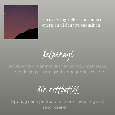
Fornyelse og refleksjon: omfavn
energien til den nye snømånen
Naturmagi
Jeg er Anita – mamma, skaper og naturmenneske.
Her deler jeg alt som gjør hverdagen litt mykere.
Min nettbutikk
Oppdag mine printbare planer, e-bøker og små
sesongsaker →