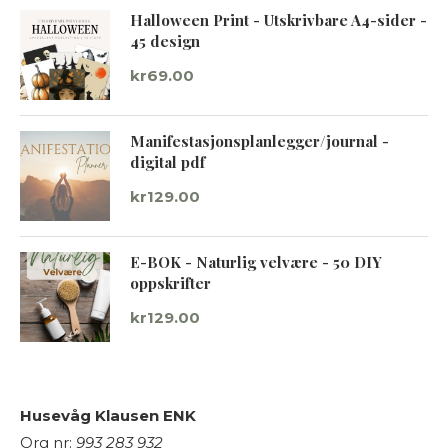
Halloween Print - Utskrivbare A4-sider -
45 design
kr
69.00
Manifestasjonsplanlegger/journal -
digital pdf
kr
129.00
E-BOK - Naturlig velvære - 50 DIY
oppskrifter
kr
129.00
Husevåg Klausen ENK
Org nr:
993 283 932