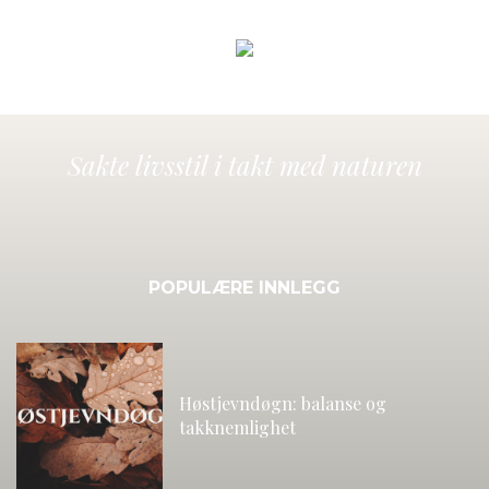
Sakte livsstil i takt med naturen
POPULÆRE INNLEGG
Høstjevndøgn: balanse og
takknemlighet