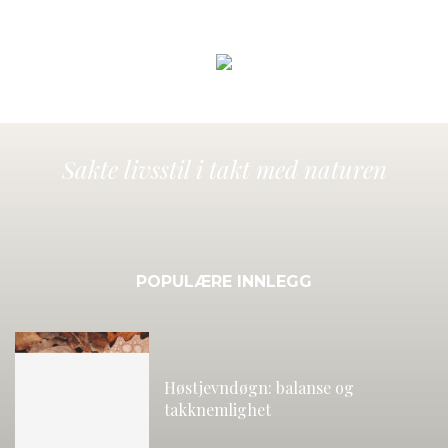
Sakte livsstil i takt med naturen
POPULÆRE INNLEGG
Høstjevndøgn: balanse og
takknemlighet