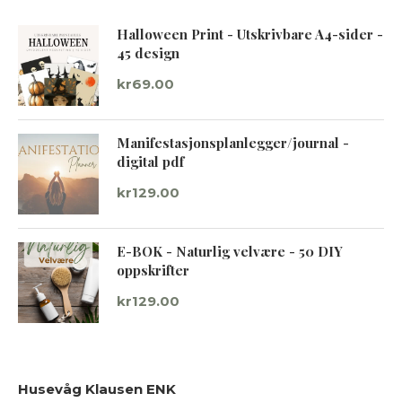
Halloween Print - Utskrivbare A4-sider -
45 design
kr
69.00
Manifestasjonsplanlegger/journal -
digital pdf
kr
129.00
E-BOK - Naturlig velvære - 50 DIY
oppskrifter
kr
129.00
Husevåg Klausen ENK