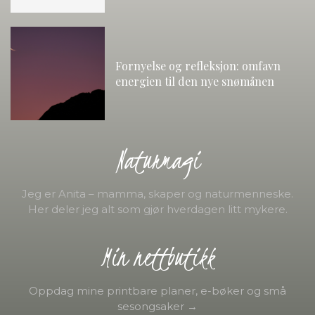
Fornyelse og refleksjon: omfavn
energien til den nye snømånen
Naturmagi
Jeg er Anita – mamma, skaper og naturmenneske.
Her deler jeg alt som gjør hverdagen litt mykere.
Min nettbutikk
Oppdag mine printbare planer, e-bøker og små
sesongsaker →