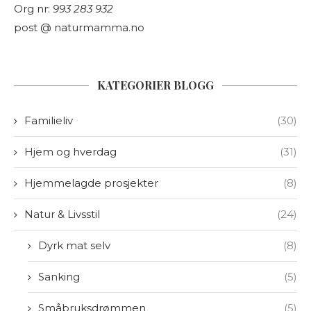
Org nr:
993 283 932
post @ naturmamma.no
KATEGORIER BLOGG
Familieliv
(30)
Hjem og hverdag
(31)
Hjemmelagde prosjekter
(8)
Natur & Livsstil
(24)
Dyrk mat selv
(8)
Sanking
(5)
Småbruksdrømmen
(5)