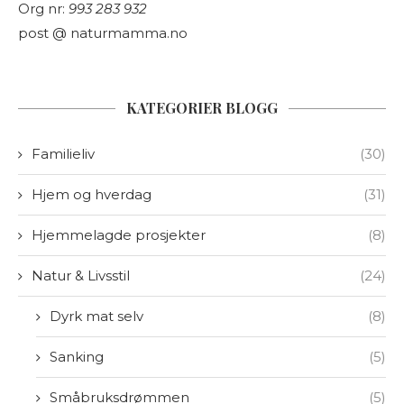
Org nr:
993 283 932
post @ naturmamma.no
KATEGORIER BLOGG
Familieliv
(30)
Hjem og hverdag
(31)
Hjemmelagde prosjekter
(8)
Natur & Livsstil
(24)
Dyrk mat selv
(8)
Sanking
(5)
Småbruksdrømmen
(5)