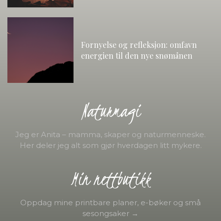
Fornyelse og refleksjon: omfavn
energien til den nye snømånen
Naturmagi
Jeg er Anita – mamma, skaper og naturmenneske.
Her deler jeg alt som gjør hverdagen litt mykere.
Min nettbutikk
Oppdag mine printbare planer, e-bøker og små
sesongsaker →