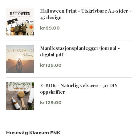
Halloween Print - Utskrivbare A4-sider -
45 design
kr
69.00
Manifestasjonsplanlegger/journal -
digital pdf
kr
129.00
E-BOK - Naturlig velvære - 50 DIY
oppskrifter
kr
129.00
Husevåg Klausen ENK