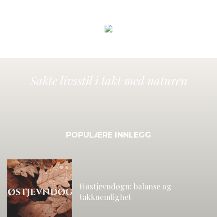
Sakte livsstil i takt med naturen
POPULÆRE INNLEGG
Høstjevndøgn: balanse og
takknemlighet