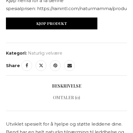
Kjøp herfra for å få denne
spesialprisen: https://rainintl.com/naturmamma/produ
KJØP PRODUKT
Kategori:
Naturlig velvære
Share
BESKRIVELSE
OMTALER (0)
Utviklet spesielt for å hjelpe og støtte leddene dine.
Bend har en helt naturlig tilnærming til leddhelse og