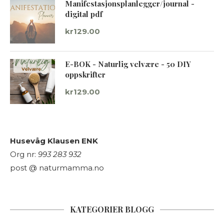
Manifestasjonsplanlegger/journal -
digital pdf
kr
129.00
E-BOK - Naturlig velvære - 50 DIY
oppskrifter
kr
129.00
Husevåg Klausen ENK
Org nr:
993 283 932
post @ naturmamma.no
KATEGORIER BLOGG