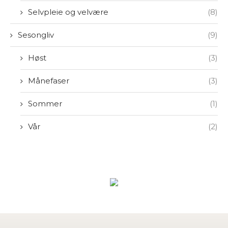
Selvpleie og velvære
(8)
Sesongliv
(9)
Høst
(3)
Månefaser
(3)
Sommer
(1)
Vår
(2)