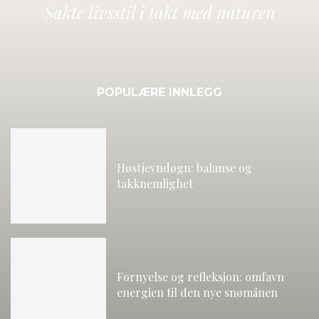
Sakte livsstil i takt med naturen
POPULÆRE INNLEGG
Høstjevndøgn: balanse og
takknemlighet
Fornyelse og refleksjon: omfavn
energien til den nye snømånen