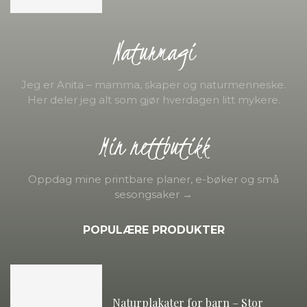
Naturmagi
Jeg er Anita – mamma, skaper og naturmenneske.
Her deler jeg alt som gjør hverdagen litt mykere.
Min nettbutikk
Oppdag mine printbare planer, e-bøker og små
sesongsaker →
POPULÆRE PRODUKTER
Naturplakater for barn – Stor