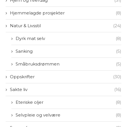
Hjem og hverdag
(31)
Hjemmelagde prosjekter
(8)
Natur & Livsstil
(24)
Dyrk mat selv
(8)
Sanking
(5)
Småbruksdrømmen
(5)
Oppskrifter
(30)
Sakte liv
(16)
Eteriske oljer
(8)
Selvpleie og velvære
(8)