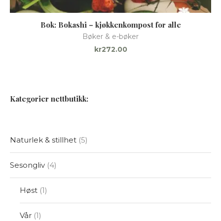
Bok: Bokashi – kjøkkenkompost for alle
At
Bøker & e-bøker
kr
272.00
Kategorier nettbutikk:
Naturlek & stillhet
5
Sesongliv
4
Høst
1
Vår
1