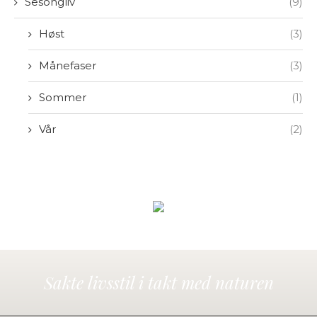
Sesongliv
(9)
Høst
(3)
Månefaser
(3)
Sommer
(1)
Vår
(2)
Sakte livsstil i takt med naturen