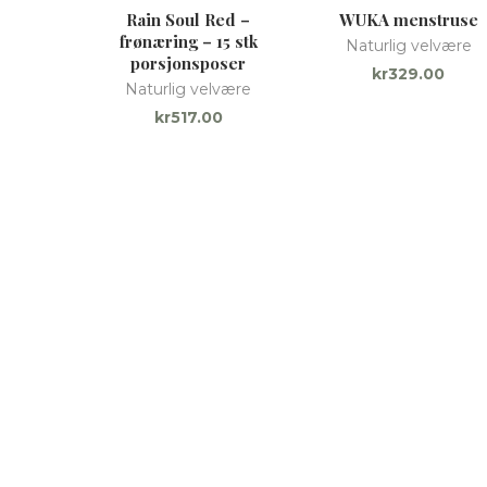
Rain Soul Red –
WUKA menstruse
frønæring – 15 stk
Naturlig velvære
porsjonsposer
kr
329.00
Naturlig velvære
kr
517.00