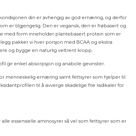
kondisjonen din er avhengig av god ernæring, og derfor
som er tilgjengelig. Den er vegansk, den er frøbasert og
skje med form inneholder plantebasert protein som er
 tillegg pakker vi hver porsjon med BCAA og ekstra
kere og bygge en naturlig veltrent kropp.
rofil gir enkel absorpsjon og anabole gevinster.
for menneskelig ernæring samt fettsyrer som hjelper til
sidantprofilen til å avverge skadelige frie radikaler for
ir alle essensielle aminosyrer så vel som fettsyrer som er