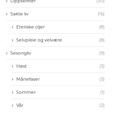
Oppskrifter
(30)
Sakte liv
(16)
Eteriske oljer
(8)
Selvpleie og velvære
(8)
Sesongliv
(9)
Høst
(3)
Månefaser
(3)
Sommer
(1)
Vår
(2)