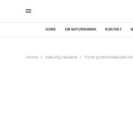
HOME
OM NATURMAMMA
KONTAKT
N
Home
Naturlig velvære
Form proteintilskudd vani