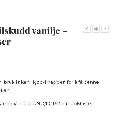
lskudd vanilje –
ser
n, bruk linken i kjøp-knappen for å få denne
nken:
turmamma/product/NO/FORM-GroupMaster