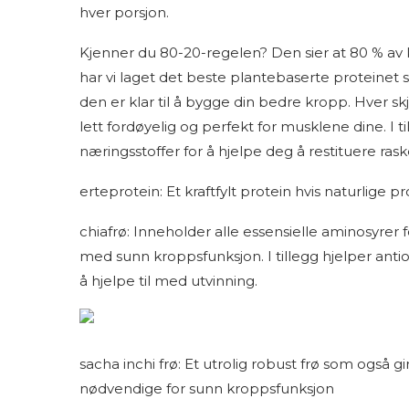
hver porsjon.
Kjenner du 80-20-regelen? Den sier at 80 % av 
har vi laget det beste plantebaserte proteinet 
den er klar til å bygge din bedre kropp. Hver 
lett fordøyelig og perfekt for musklene dine. I
næringsstoffer for å hjelpe deg å restituere ras
erteprotein: Et kraftfylt protein hvis naturlige p
chiafrø: Inneholder alle essensielle aminosyrer 
med sunn kroppsfunksjon. I tillegg hjelper antiok
å hjelpe til med utvinning.
sacha inchi frø: Et utrolig robust frø som også g
nødvendige for sunn kroppsfunksjon