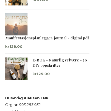
Manifestasjonsplanlegger/journal - digital pdf
kr
129.00
E-BOK - Naturlig velvære - 50
DIY oppskrifter
kr
129.00
Husevåg Klausen ENK
Org nr:
993 283 932