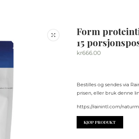
Form proteinti
15 porsjonspo
kr
666.00
Bestilles og sendes via Rai
prisen, eller bruk denne li
https://rainintl.com/na
KJØP PRODUKT