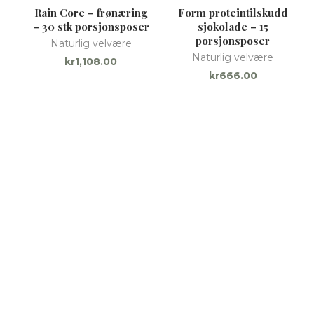
Rain Core – frønæring
Form proteintilskudd
– 30 stk porsjonsposer
sjokolade – 15
porsjonsposer
Naturlig velvære
Naturlig velvære
kr
1,108.00
kr
666.00