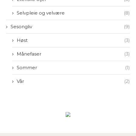
Selvpleie og velvære
(8)
Sesongliv
(9)
Høst
(3)
Månefaser
(3)
Sommer
(1)
Vår
(2)