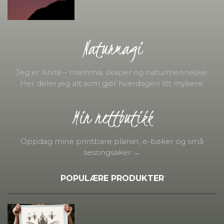
Naturmagi
Jeg er Anita – mamma, skaper og naturmenneske.
Her deler jeg alt som gjør hverdagen litt mykere.
Min nettbutikk
Oppdag mine printbare planer, e-bøker og små
sesongsaker →
POPULÆRE PRODUKTER