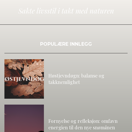
Sakte livsstil i takt med naturen
POPULÆRE INNLEGG
Høstjevndøgn: balanse og
takknemlighet
Fornyelse og refleksjon: omfavn
energien til den nye snømånen