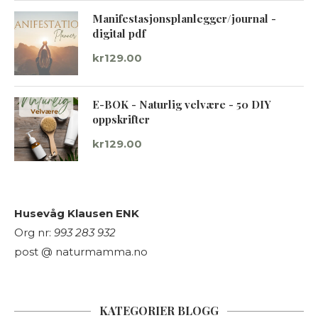
Manifestasjonsplanlegger/journal -
digital pdf
kr
129.00
E-BOK - Naturlig velvære - 50 DIY
oppskrifter
kr
129.00
Husevåg Klausen ENK
Org nr:
993 283 932
post @ naturmamma.no
KATEGORIER BLOGG