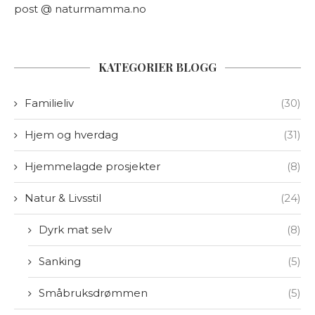
post @ naturmamma.no
KATEGORIER BLOGG
Familieliv
(30)
Hjem og hverdag
(31)
Hjemmelagde prosjekter
(8)
Natur & Livsstil
(24)
Dyrk mat selv
(8)
Sanking
(5)
Småbruksdrømmen
(5)