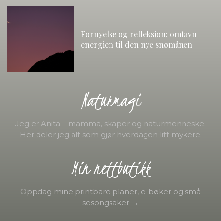
Fornyelse og refleksjon: omfavn
energien til den nye snømånen
Naturmagi
Jeg er Anita – mamma, skaper og naturmenneske.
Her deler jeg alt som gjør hverdagen litt mykere.
Min nettbutikk
Oppdag mine printbare planer, e-bøker og små
sesongsaker →