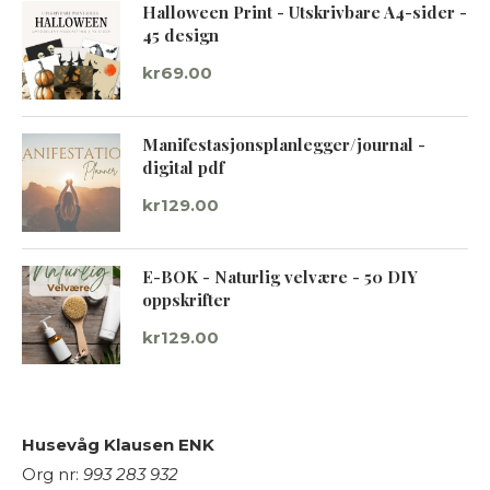
Halloween Print - Utskrivbare A4-sider -
45 design
kr
69.00
Manifestasjonsplanlegger/journal -
digital pdf
kr
129.00
E-BOK - Naturlig velvære - 50 DIY
oppskrifter
kr
129.00
Husevåg Klausen ENK
Org nr:
993 283 932