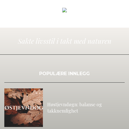
Sakte livsstil i takt med naturen
POPULÆRE INNLEGG
Høstjevndøgn: balanse og
takknemlighet