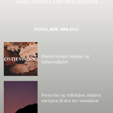
Sakte livsstil i takt med naturen
POPULÆRE INNLEGG
Høstjevndøgn: balanse og
takknemlighet
Fornyelse og refleksjon: omfavn
energien til den nye snømånen