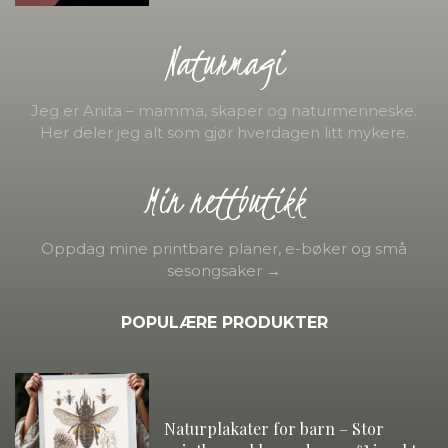
Naturmagi
Jeg er Anita – mamma, skaper og naturmenneske.
Her deler jeg alt som gjør hverdagen litt mykere.
Min nettbutikk
Oppdag mine printbare planer, e-bøker og små
sesongsaker →
POPULÆRE PRODUKTER
Naturplakater for barn – Stor