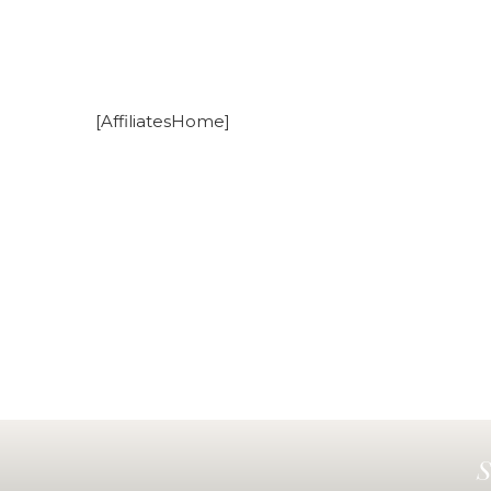
[AffiliatesHome]
S