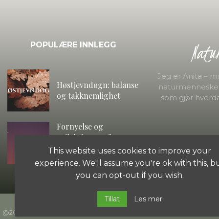
Natu
POPULÆRE INNLEGG
Jeg er Anita – 
Høstjevndøgn: balanse
naturmenneske. 
og takknemlighet
som gjør hverda
Fornyelse og
refleksjon: omfavn
energien til den nye
This website uses cookies to improve your
snømånen
experience. We'll assume you're ok with this, b
you can opt-out if you wish.
Tillat
Les mer
@2025 – Naturmamma – utviklet av Dyrkdinbedrift.no