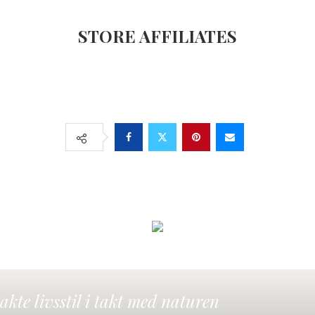
STORE AFFILIATES
akte livsstil i takt med naturen