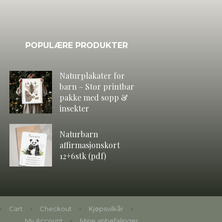
POPULÆRE PRODUKTER
Naturplakater for
barn – Stor printbar
pakke med sopp &
insekter
Naturbarn
affirmasjonskort
12+6stk (pdf)
Cart
Checkout
Kjøpsvilkår
My Account
Mine anbefalinger