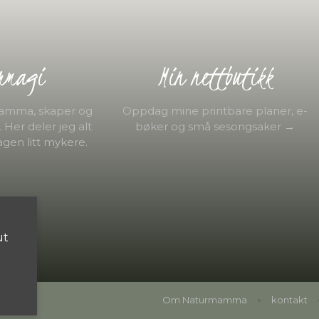
rmagi
Min nettbutikk
mamma, skaper og
Oppdag mine printbare planer, e-
Her deler jeg alt
bøker og små sesongsaker →
gen litt mykere.
ut
Om Naturmamma
kontakt