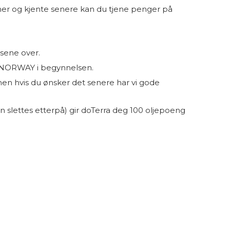
nner og kjente senere kan du tjene penger på
usene over.
EU NORWAY i begynnelsen.
, men hvis du ønsker det senere har vi gode
n slettes etterpå) gir doTerra deg 100 oljepoeng