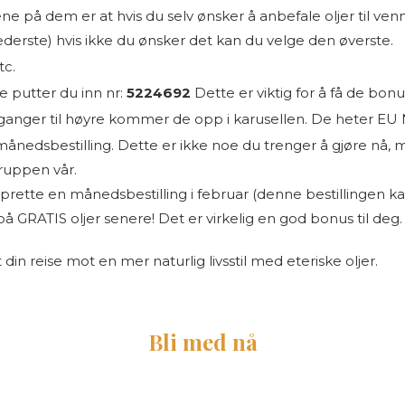
ne på dem er at hvis du selv ønsker å anbefale oljer til ve
derste) hvis ikke du ønsker det kan du velge den øverste.
tc.
ke putter du inn nr:
5224692
Dette er viktig for å få de bon
1-2 ganger til høyre kommer de opp i karusellen. De heter 
st månedsbestilling. Dette er ikke noe du trenger å gjøre nå
ruppen vår.
prette en månedsbestilling i februar (denne bestillingen ka
 GRATIS oljer senere! Det er virkelig en god bonus til deg.
in reise mot en mer naturlig livsstil med eteriske oljer.
Bli med nå