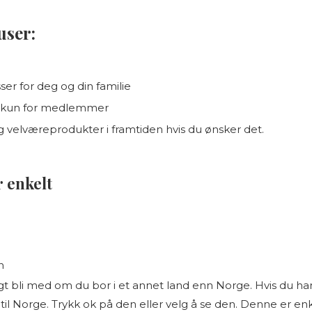
user:
ser for deg og din familie
ok kun for medlemmer
og velværeprodukter i framtiden hvis du ønsker det.
 enkelt
n
sagt bli med om du bor i et annet land enn Norge. Hvis du 
il Norge. Trykk ok på den eller velg å se den. Denne er enke