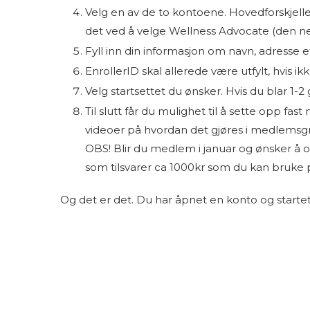
Velg en av de to kontoene. Hovedforskjelle
det ved å velge Wellness Advocate (den ne
Fyll inn din informasjon om navn, adresse e
EnrollerID skal allerede være utfylt, hvis ik
Velg startsettet du ønsker. Hvis du blar 
Til slutt får du mulighet til å sette opp fa
videoer på hvordan det gjøres i medlemsg
OBS! Blir du medlem i januar og ønsker å o
som tilsvarer ca 1000kr som du kan bruke på
Og det er det. Du har åpnet en konto og startet d